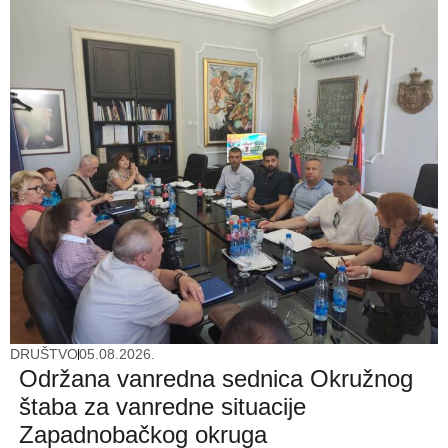
DRUŠTVO
05.08.2026.
Održana vanredna sednica Okružnog
štaba za vanredne situacije
Zapadnobačkog okruga