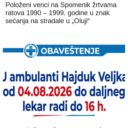
Položeni venci na Spomenik žrtvama
ratova 1990 – 1999. godine u znak
sećanja na stradale u „Oluji“