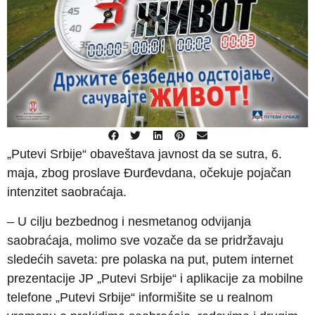
„Putevi Srbije“ obaveštava javnost da se sutra, 6.
maja, zbog proslave Đurđevdana, očekuje pojačan
intenzitet saobraćaja.
– U cilju bezbednog i nesmetanog odvijanja
saobraćaja, molimo sve vozače da se pridržavaju
sledećih saveta: pre polaska na put, putem internet
prezentacije JP „Putevi Srbije“ i aplikacije za mobilne
telefone „Putevi Srbije“ informišite se u realnom