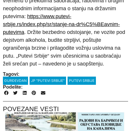
vremenu o prekidima saobraćaja, radovima i drugim
neophodnim informacijama o stanju na državnim
putevima:
https://www.putevi-
srbije.rs/index.php/sr/stanje-na-dr%C5%BEavnim-
putevima
. Držite bezbedno odstojanje, ne vozite pod
dejstvom alkohola, budite strpljivi, poštujte
ograničenja brzine i prilagodite vožnju uslovima na
putu. „Putevi Srbije“ svim učesnicima u saobraćaju
želi srećan put – navedeno je u saopštenju.
Tagovi:
ĐURĐEVDAN
JP "PUTEVI SRBIJE"
PUTEVI SRBIJE
Podelite:
POVEZANE VESTI