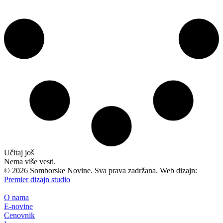
Učitaj još
Nema više vesti.
©
2026
Somborske Novine. Sva prava zadržana. Web dizajn:
Premier dizajn studio
O nama
E-novine
Cenovnik