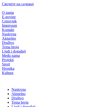
Скочите на садржај
O nama
E-novine
Cenovnik
Impresum
Kontakt
Naslovna
Aktuelno
Društvo
Tema broja
Ljudi i događaji
Među nama
Projekti
Sport
Hronika
Kultura
Naslovna
Aktuelno
Društvo
Tema broja
Ljudi i događaji