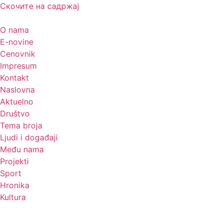
Скочите на садржај
O nama
E-novine
Cenovnik
Impresum
Kontakt
Naslovna
Aktuelno
Društvo
Tema broja
Ljudi i događaji
Među nama
Projekti
Sport
Hronika
Kultura