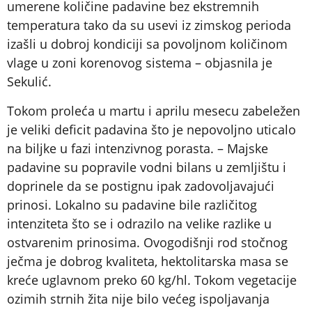
umerene količine padavine bez ekstremnih
temperatura tako da su usevi iz zimskog perioda
izašli u dobroj kondiciji sa povoljnom količinom
vlage u zoni korenovog sistema – objasnila je
Sekulić.
Tokom proleća u martu i aprilu mesecu zabeležen
je veliki deficit padavina što je nepovoljno uticalo
na biljke u fazi intenzivnog porasta. – Majske
padavine su popravile vodni bilans u zemljištu i
doprinele da se postignu ipak zadovoljavajući
prinosi. Lokalno su padavine bile različitog
intenziteta što se i odrazilo na velike razlike u
ostvarenim prinosima. Ovogodišnji rod stočnog
ječma je dobrog kvaliteta, hektolitarska masa se
kreće uglavnom preko 60 kg/hl. Tokom vegetacije
ozimih strnih žita nije bilo većeg ispoljavanja