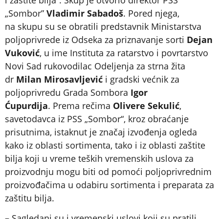
„Sombor”
Vladimir Sabadoš
. Pored njega,
na skupu su se obratili predstavnik Ministarstva
poljoprivrede iz Odseka za priznavanje sorti
Dejan
Vuković
, u ime Instituta za ratarstvo i povrtarstvo
Novi Sad rukovodilac Odeljenja za strna žita
dr
Milan Mirosavljević
i gradski većnik za
poljoprivredu Grada Sombora
Igor
Ćupurdija
. Prema rečima
Olivere Sekulić
,
savetodavca iz PSS „Sombor“, kroz obraćanje
prisutnima, istaknut je značaj izvođenja ogleda
kako iz oblasti sortimenta, tako i iz oblasti zaštite
bilja koji u vreme teških vremenskih uslova za
proizvodnju mogu biti od pomoći poljoprivrednim
proizvođačima u odabiru sortimenta i preparata za
zaštitu bilja.
– Sagledani su i vremenski uslovi koji su pratili