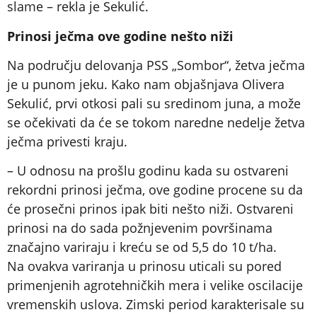
slame – rekla je Sekulić.
Prinosi ječma ove godine nešto niži
Na području delovanja PSS „Sombor“, žetva ječma
je u punom jeku. Kako nam objašnjava Olivera
Sekulić, prvi otkosi pali su sredinom juna, a može
se očekivati da će se tokom naredne nedelje žetva
ječma privesti kraju.
– U odnosu na prošlu godinu kada su ostvareni
rekordni prinosi ječma, ove godine procene su da
će prosečni prinos ipak biti nešto niži. Ostvareni
prinosi na do sada požnjevenim površinama
značajno variraju i kreću se od 5,5 do 10 t/ha.
Na ovakva variranja u prinosu uticali su pored
primenjenih agrotehničkih mera i velike oscilacije
vremenskih uslova. Zimski period karakterisale su