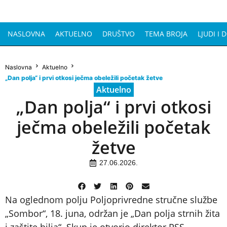
NASLOVNA
AKTUELNO
DRUŠTVO
TEMA BROJA
LJUDI I 
Naslovna
Aktuelno
„Dan polja“ i prvi otkosi ječma obeležili početak žetve
Aktuelno
„Dan polja“ i prvi otkosi
ječma obeležili početak
žetve
27.06.2026.
Na oglednom polju Poljoprivredne stručne službe
„Sombor“, 18. juna, održan je „Dan polja strnih žita
i zaštite bilja“. Skup je otvorio direktor PSS