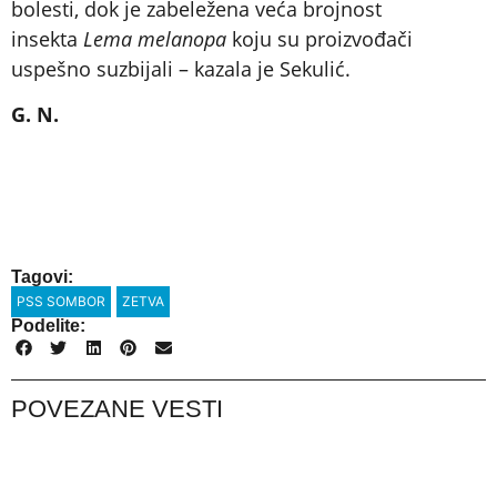
bolesti, dok je zabeležena veća brojnost
insekta
Lema melanopa
koju su proizvođači
uspešno suzbijali – kazala je Sekulić.
G. N.
Tagovi:
PSS SOMBOR
ZETVA
Podelite:
POVEZANE VESTI