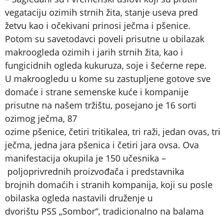
vegataciju ozimih strnih žita, stanje useva pred
žetvu kao i očekivani prinosi ječma i pšenice.
Potom su savetodavci poveli prisutne u obilazak
makroogleda ozimih i jarih strnih žita, kao i
fungicidnih ogleda kukuruza, soje i šećerne repe.
U makroogledu u kome su zastupljene gotove sve
domaće i strane semenske kuće i kompanije
prisutne na našem tržištu, posejano je 16 sorti
ozimog ječma, 87
ozime pšenice, četiri tritikalea, tri raži, jedan ovas, tr
ječma, jedna jara pšenica i četiri jara ovsa. Ova
manifestacija okupila je 150 učesnika –
poljoprivrednih proizvođača i predstavnika
brojnih domaćih i stranih kompanija, koji su posle
obilaska ogleda nastavili druženje u
dvorištu PSS „Sombor“, tradicionalno na balama