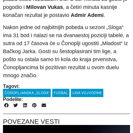
pogodio i
Milovan Vukas
, a četiri minuta kasnije
konačan rezultat je postavio
Admir Ademi
.
Nakon jedne od najbitnijih pobeda u sezoni „Sloga“
ima 31 bod i nalazi se na dvanaestoj poziciji tabele, a
sutra od 17 časova će u Čonoplji ugostiti „Mladost“ iz
Bačkog Jarka. Gosti su šestoplasirani tim lige, a
pošto su ostala samo tri kola do kraja prvenstva,
Čonopljancima bi pozitivan rezultat u ovom duelu
mnogo značio.
Tagovi:
ČONOPLJANSKA „SLOGA“
FUDBAL
LIGA VOJVODINE
Podelite:
POVEZANE VESTI