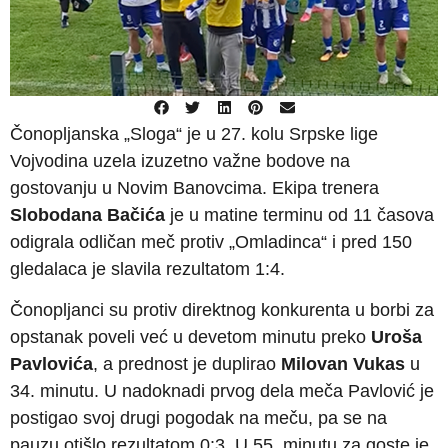
Čonopljanska „Sloga“ je u 27. kolu Srpske lige
Vojvodina uzela izuzetno važne bodove na
gostovanju u Novim Banovcima. Ekipa trenera
Slobodana Bačića
je u matine terminu od 11 časova
odigrala odličan meč protiv „Omladinca“ i pred 150
gledalaca je slavila rezultatom 1:4.
Čonopljanci su protiv direktnog konkurenta u borbi za
opstanak poveli već u devetom minutu preko
Uroša
Pavlovića
, a prednost je duplirao
Milovan Vukas
u
34. minutu. U nadoknadi prvog dela meča Pavlović je
postigao svoj drugi pogodak na meču, pa se na
pauzu otišlo rezultatom 0:3. U 55. minutu za goste je