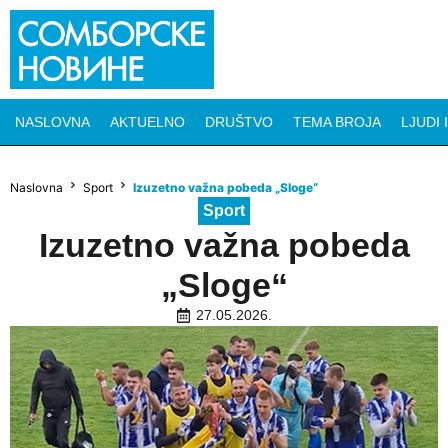
NASLOVNA
AKTUELNO
DRUŠTVO
TEMA BROJA
LJUDI 
Naslovna
Sport
Izuzetno važna pobeda „Sloge“
Sport
Izuzetno važna pobeda
„Sloge“
27.05.2026.