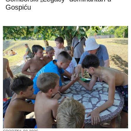
Gospiću