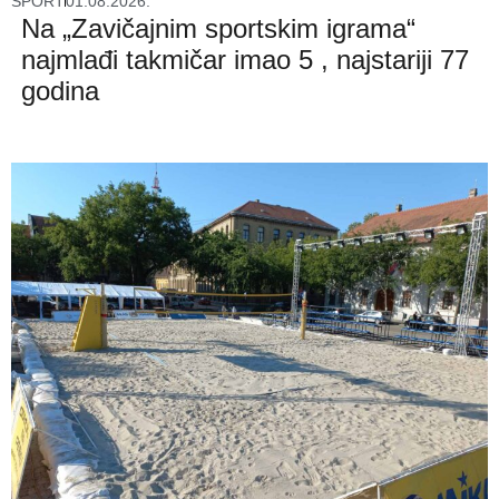
SPORT
01.08.2026.
Na „Zavičajnim sportskim igrama“
najmlađi takmičar imao 5 , najstariji 77
godina