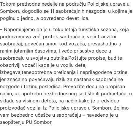
Tokom prethodne nedelje na području Policijske uprave u
Somboru dogodilo se 11 saobraćajnih nezgoda, u kojima je
poginulo jedno, a povređeno devet lica.
– Napominjemo da je u toku letnja turistička sezona, koja
podrazumeva veći protok saobraćaja, veći tranzitni
saobraćaj, povećan umor kod vozača, prevashodno u
ranim jutarnjim časovima, i veće prisustvo dece u
saobraćaju u svojstvu putnika.Poštujte propise, budite
obazriviji vozači kada je u vozilu dete,
izbegavajtenepotrebna preticanja i neprilagođene brzine,
jer značajno povećavaju rizik za nastanak saobraćajne
nezgode i težinu posledica. Prevozite decu na propisan
način, uz upotrebu bezbednosnog sedišta ili podmetača, u
skladu sa visinom deteta, na način kako je predvideo
proizvođač vozila. Iz Policijske uprave u Somboru želimo
vam bezbedno učešće u saobraćaju – navedeno je u
saopštenju PU Sombor.