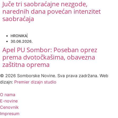
Juče tri saobraćajne nezgode,
narednih dana povećan intenzitet
saobraćaja
HRONIKA
30.06.2026.
Apel PU Sombor: Poseban oprez
prema dvotočkašima, obavezna
zaštitna oprema
©
2026
Somborske Novine. Sva prava zadržana. Web
dizajn:
Premier dizajn studio
O nama
E-novine
Cenovnik
Impresum