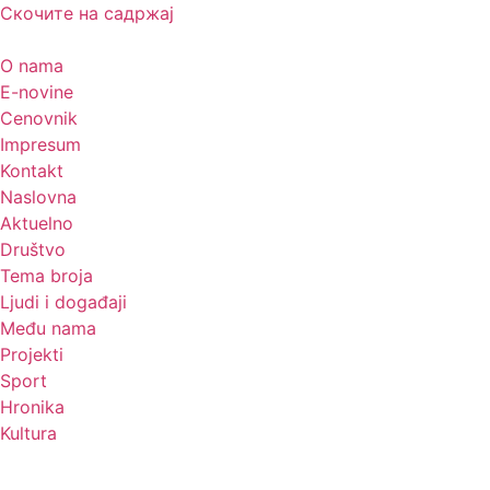
Скочите на садржај
O nama
E-novine
Cenovnik
Impresum
Kontakt
Naslovna
Aktuelno
Društvo
Tema broja
Ljudi i događaji
Među nama
Projekti
Sport
Hronika
Kultura