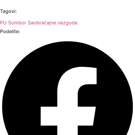
Tagovi:
PU Sombor
Saobraćajne nezgode
Podelite: