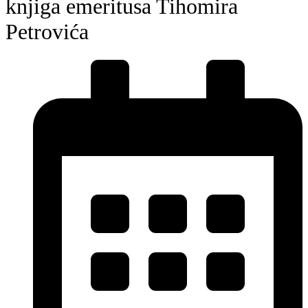
knjiga emeritusa Tihomira
Petrovića