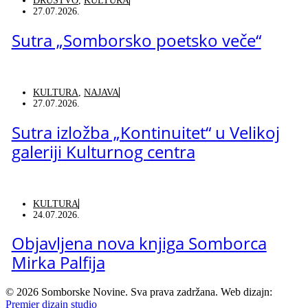
DRUŠTVO
,
KULTURA
27.07.2026.
Sutra „Somborsko poetsko veče“
KULTURA
,
NAJAVA
27.07.2026.
Sutra izložba „Kontinuitet“ u Velikoj
galeriji Kulturnog centra
KULTURA
24.07.2026.
Objavljena nova knjiga Somborca
Mirka Palfija
©
2026
Somborske Novine. Sva prava zadržana. Web dizajn:
Premier dizajn studio