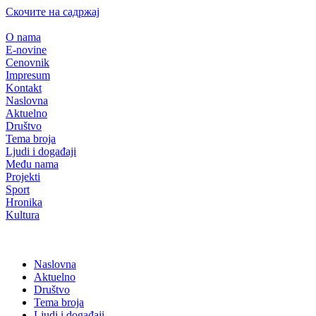
Скочите на садржај
O nama
E-novine
Cenovnik
Impresum
Kontakt
Naslovna
Aktuelno
Društvo
Tema broja
Ljudi i događaji
Među nama
Projekti
Sport
Hronika
Kultura
Naslovna
Aktuelno
Društvo
Tema broja
Ljudi i događaji