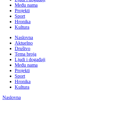
Među nama
Projekti
Sport
Hronika
Kultura
Naslovna
Aktuelno
Društvo
Tema broja
Ljudi i događaji
Među nama
Projekti
Sport
Hronika
Kultura
Naslovna