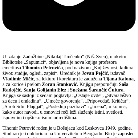
U izdanju Zadužbine „Nikolaj Timčenko“ (Niš: Sven), u okviru
Biblioteke „Saputnici“, objavljena je nova knjiga profesora
emeritusa
Tihomira Petrovića
, pod nazivom „Književnost, kultura,
život: studije, ogledi, zapisi“. Urednik je
Jovan Pejčić
, izdavač
Vladimir Mičić
, za lekturu i korekturu je zadužena
Tijana Katona
,
a za korice i prelom
Zoran Stanković
. Knjigu preporučuju
Saša
Radojčić
,
Sanja Golijanin Elez
i
Snežana Šarančić Čutura
.
Knjiga se sastoji iz sedam poglavlja: „Ostajte ovde“, „Stvaralaštvo
za decu i omladinu“, „Umeće govorenja“, „Pripovedač. Kritičar“,
„Siroti Srbi. Plagijat“, „Poslednji pozdravi“ i „Imena“, u kojima,
kako autor navodi, u osnovici reči leži služenje istini, svetlosti,
ispravnim i opštekorisnim odredištima.
Tihomir Petrović rođen je u Bošnjacu kod Leskovca 1949. godine.
Studirao je i doktorirao na Univerzitetu u Beogradu. Bio je zaposlen