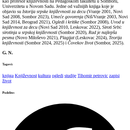
kao profesor književnosti na Pedagoškom fakultetu u Somboru,
Univerziteta u Novom Sadu. Jedne od važnijih knjiga koje je
objavio su
Istorija srpske književnosti za decu
(Vranje 2001, Novi
Sad 2008, Sombor 2023),
Umeće govorenja
(Niš/Vranje 2003, Novi
Sad 2014, Beograd 2021),
Ogledi i kritike
(Sombor 2008),
Uvod u
književnost za decu
(Novi Sad 2010, Leskovac 2022),
Siroti Srbi:
sirotinja u srpskoj književnosti
(Sombor 2020),
Rad je najlepša
pesma
(Novo Miloševo 2021),
Plagijat
(Leskovac 2024),
Teorija
književnosti
(Sombor 2024, 2025) i
Čovekov život
(Sombor, 2025).
G. N.
Tagovi:
knjiga
Književnost
kultura
ogledi
studije
Tihomir petrovic
zapisi
život
Podelite: