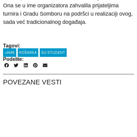
Ona se u ime organizatora zahvalila prijateljima
turnira i Gradu Somboru na podršci u realizaciji ovog,
sada već tradicionalnog događaja.
Tagovi:
JAME
KOŠARKA
SU STUDENT
Podelite:
POVEZANE VESTI