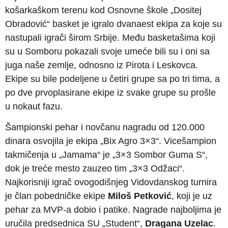
košarkaškom terenu kod Osnovne škole „Dositej
Obradović“ basket je igralo dvanaest ekipa za koje su
nastupali igrači širom Srbije. Među basketašima koji
su u Somboru pokazali svoje umeće bili su i oni sa
juga naše zemlje, odnosno iz Pirota i Leskovca.
Ekipe su bile podeljene u četiri grupe sa po tri tima, a
po dve prvoplasirane ekipe iz svake grupe su prošle
u nokaut fazu.
Šampionski pehar i novčanu nagradu od 120.000
dinara osvojila je ekipa „Bix Agro 3×3“. Vicešampion
takmičenja u „Jamama“ je „3×3 Sombor Guma S“,
dok je treće mesto zauzeo tim „3×3 Odžaci“.
Najkorisniji igrač ovogodišnjeg Vidovdanskog turnira
je član pobedničke ekipe
Miloš Petković
, koji je uz
pehar za MVP-a dobio i patike. Nagrade najboljima je
uručila predsednica SU „Student“,
Dragana Uzelac
.