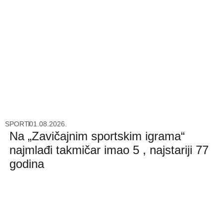
SPORT
01.08.2026.
Na „Zavičajnim sportskim igrama“
najmlađi takmičar imao 5 , najstariji 77
godina