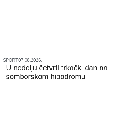
SPORT
07.08.2026.
U nedelju četvrti trkački dan na
somborskom hipodromu