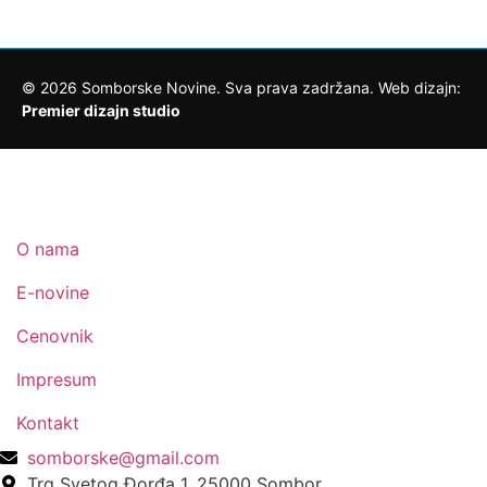
©
2026
Somborske Novine. Sva prava zadržana. Web dizajn:
Premier dizajn studio
O nama
E-novine
Cenovnik
Impresum
Kontakt
somborske@gmail.com
Trg Svetog Đorđa 1, 25000 Sombor