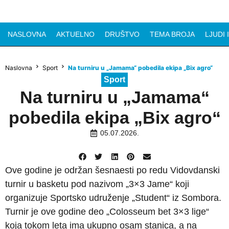
NASLOVNA
AKTUELNO
DRUŠTVO
TEMA BROJA
LJUDI 
Naslovna
Sport
Na turniru u „Jamama“ pobedila ekipa „Bix agro“
Sport
Na turniru u „Jamama“
pobedila ekipa „Bix agro“
05.07.2026.
Ove godine je održan šesnaesti po redu Vidovdanski
turnir u basketu pod nazivom „3×3 Jame“ koji
organizuje Sportsko udruženje „Student“ iz Sombora.
Turnir je ove godine deo „Colosseum bet 3×3 lige“
koja tokom leta ima ukupno osam stanica, a na