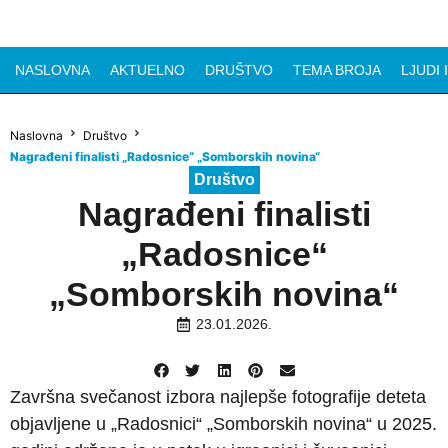
NASLOVNA
AKTUELNO
DRUŠTVO
TEMA BROJA
LJUDI 
Naslovna
Društvo
Nagrađeni finalisti „Radosnice“ „Somborskih novina“
Društvo
Nagrađeni finalisti
„Radosnice“
„Somborskih novina“
23.01.2026.
Završna svečanost izbora najlepše fotografije deteta
objavljene u „Radosnici“ „Somborskih novina“ u 2025.