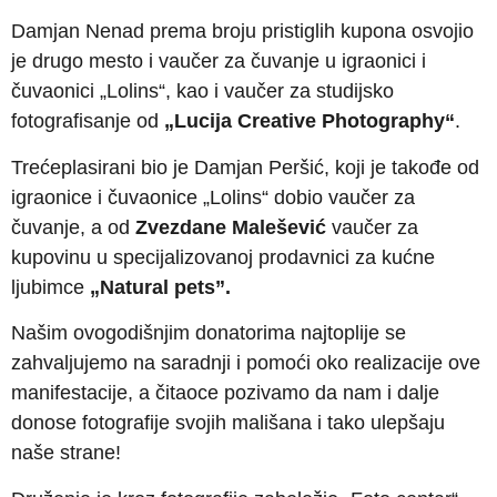
Damjan Nenad prema broju pristiglih kupona osvojio
je drugo mesto i vaučer za čuvanje u igraonici i
čuvaonici „Lolins“, kao i vaučer za studijsko
fotografisanje od
„
Lucija Creative Photography“
.
Trećeplasirani bio je Damjan Peršić, koji je takođe od
igraonice i čuvaonice „Lolins“ dobio vaučer za
čuvanje, a od
Zvezdane Malešević
vaučer za
kupovinu u specijalizovanoj prodavnici za kućne
ljubimce
„Natural pets”.
Našim ovogodišnjim donatorima najtoplije se
zahvaljujemo na saradnji i pomoći oko realizacije ove
manifestacije, a čitaoce pozivamo da nam i dalje
donose fotografije svojih mališana i tako ulepšaju
naše strane!