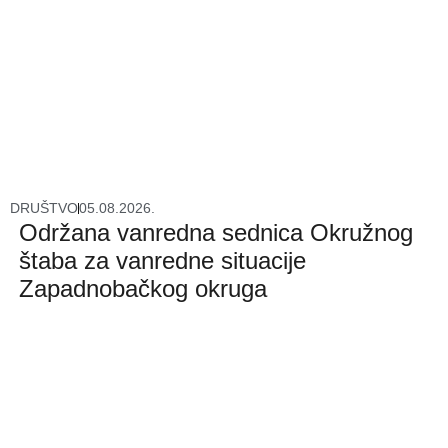
DRUŠTVO
05.08.2026.
Održana vanredna sednica Okružnog
štaba za vanredne situacije
Zapadnobačkog okruga