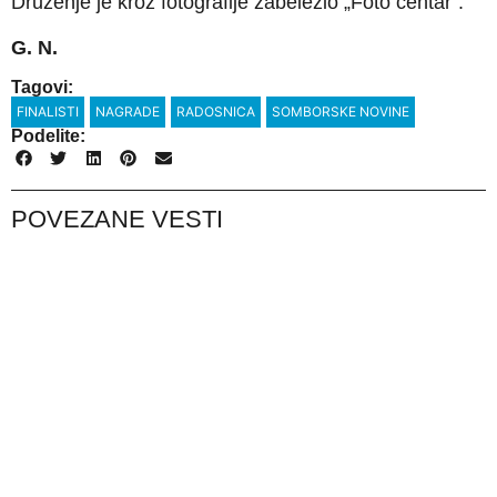
Druženje je kroz fotografije zabeležio „Foto centar“.
G. N.
Tagovi:
FINALISTI
NAGRADE
RADOSNICA
SOMBORSKE NOVINE
Podelite:
POVEZANE VESTI