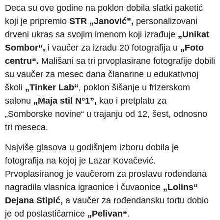
Deca su ove godine na poklon dobila slatki paketić
koji je pripremio
STR „Janović”,
personalizovani
drveni ukras sa svojim imenom koji izrađuje
„Unikat
Sombor“,
i vaučer za izradu 20 fotografija u
„Foto
centru“.
Mališani sa tri prvoplasirane fotografije dobili
su vaučer za mesec dana članarine u edukativnoj
školi
„
Tinker Lab“
, poklon šišanje u frizerskom
salonu
„Maja stil N°1”,
kao i pretplatu za
„Somborske novine“ u trajanju od 12, šest, odnosno
tri meseca.
Najviše glasova u godišnjem izboru dobila je
fotografija na kojoj je Lazar Kovačević.
Prvoplasiranog je vaučerom za proslavu rođendana
nagradila vlasnica igraonice i čuvaonice
„Lolins“
Dejana
Stipić,
a vaučer za rođendansku tortu dobio
je od poslastičarnice
„Pelivan“
.