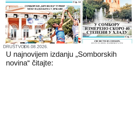
DRUŠTVO
06.08.2026.
U najnovijem izdanju „Somborskih
novina“ čitajte: