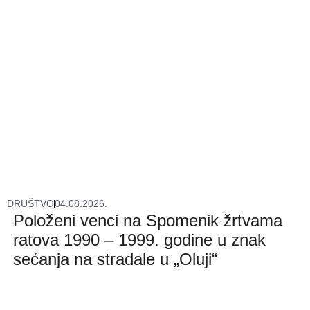
DRUŠTVO
04.08.2026.
Položeni venci na Spomenik žrtvama
ratova 1990 – 1999. godine u znak
sećanja na stradale u „Oluji“