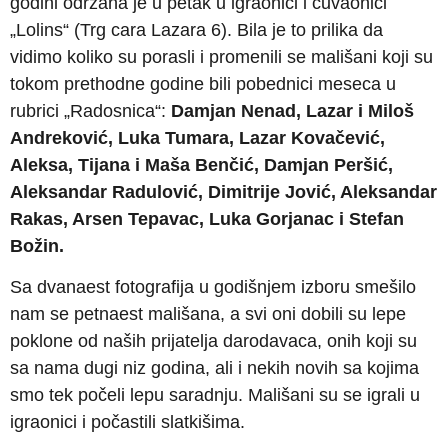
godini održana je u petak u igraonici i čuvaonici
„Lolins“ (Trg cara Lazara 6). Bila je to prilika da
vidimo koliko su porasli i promenili se mališani koji su
tokom prethodne godine bili pobednici meseca u
rubrici „Radosnica“:
Damjan Nenad, Lazar i Miloš
Andreković, Luka Tumara, Lazar Kovačević,
Aleksa, Tijana i Maša Benčić, Damjan Peršić,
Aleksandar Radulović, Dimitrije Jović, Aleksandar
Rakas, Arsen Tepavac, Luka Gorjanac i Stefan
Božin.
Sa dvanaest fotografija u godišnjem izboru smešilo
nam se petnaest mališana, a svi oni dobili su lepe
poklone od naših prijatelja darodavaca, onih koji su
sa nama dugi niz godina, ali i nekih novih sa kojima
smo tek počeli lepu saradnju. Mališani su se igrali u
igraonici i počastili slatkišima.