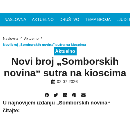
NASLOVNA
AKTUELNO
DRUŠTVO
TEMA BROJA
LJUDI 
Naslovna
Aktuelno
Novi broj „Somborskih novina“ sutra na kioscima
Aktuelno
Novi broj „Somborskih
novina“ sutra na kioscima
02.07.2026.
U najnovijem izdanju „Somborskih novina“
čitajte: