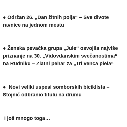
●
Održan 26. „Dan žitnih polja“ – Sve divote
ravnice na jednom mestu
● Ženska pevačka grupa „Jule“ osvojila najviše
priznanje na 30. „Vidovdanskim svečanostima“
na Rudniku – Z
latn
i pehar za „Tri venca plela“
●
N
ovi veliki uspesi somborskih biciklista
–
S
tojnić odbranio titulu na drumu
I još mnogo toga…