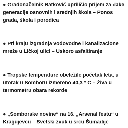
● Gradonačelnik Ratković upriličio prijem za đake
generacije osnovnih i srednjih škola – Ponos
grada, škola i porodica
● Pri kraju izgradnja vodovodne i kanalizacione
mreže u Ličkoj ulici – Uskoro asfaltiranje
● Tropske temperature obeležile početak leta, u
utorak u Somboru izmereno 40,3 °
C
– Živa u
termometru obara rekorde
●
„
S
omborske novine“ na 16. „
A
rsenal festu“ u
K
ragujevcu
– S
vetski zvuk u srcu
Š
umadije