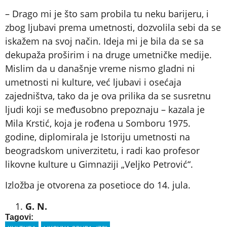
– Drago mi je što sam probila tu neku barijeru, i
zbog ljubavi prema umetnosti, dozvolila sebi da se
iskažem na svoj način. Ideja mi je bila da se sa
dekupaža proširim i na druge umetničke medije.
Mislim da u današnje vreme nismo gladni ni
umetnosti ni kulture, već ljubavi i osećaja
zajedništva, tako da je ova prilika da se susretnu
ljudi koji se međusobno prepoznaju – kazala je
Mila Krstić, koja je rođena u Somboru 1975.
godine, diplomirala je Istoriju umetnosti na
beogradskom univerzitetu, i radi kao profesor
likovne kulture u Gimnaziji „Veljko Petrović“.
Izložba je otvorena za posetioce do 14. jula.
G. N.
Tagovi: