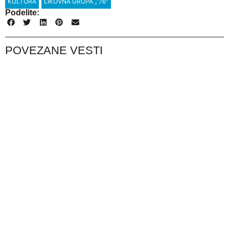
KULTURA
LIKOVNA GRUPA „'76"
Podelite:
POVEZANE VESTI