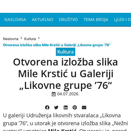
NASLOVNA
AKTUELNO
DRUŠTVO
TEMA BROJA
LJUDI I 
Naslovna
Kultura
Otvorena izložba slika Mile Krstić u Galeriji „Likovne grupe ’76“
Kultura
Otvorena izložba slika
Mile Krstić u Galeriji
„Likovne grupe ’76“
04.07.2026.
U galeriji Udruženja likovnih stvaralaca „Likovna
grupa ’76“, u utorak je otvorena izložba slika „Nežni
svetovi“ umetnice
Mile Krstić
. Otvaranju je, pored