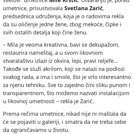
umetnice, prisustvovala
Svetlana Zarić
,
predsednica udruženja, koja je o radovima rekla
da su oličenje jedne žene, zbog mekoće, čipke i
svih ostalih detalja koji čine ženu.
– Mila je veoma kreativna, bavi se dekupažom,
restaurira nameštaj, a u svom likovnom
stvaralaštvu izlazi iz okvira, lepi, pravi reljefe…
Takođe se služi akrilom, koji se nalazi na podlozi
svakog rada, a ima i smole, što je vrlo interesantno
za njenu tehniku. Sve to zajedno čini sliku punom i
transparentnom, što možemo nazvati instalacijom
u likovnoj umetnosti – rekla je Zarić.
Prema rečima umetnice, nikad nije ni maštala da
će se pojaviti u galeriji, i smatra da ne treba sebe
da ograničavamo u životu.