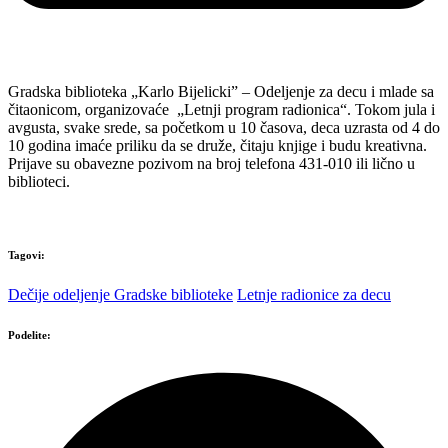
Gradska biblioteka „Karlo Bijelicki” – Odeljenje za decu i mlade sa
čitaonicom, organizovaće „Letnji program radionica“. Tokom jula i
avgusta, svake srede, sa početkom u 10 časova, deca uzrasta od 4 do
10 godina imaće priliku da se druže, čitaju knjige i budu kreativna.
Prijave su obavezne pozivom na broj telefona 431-010 ili lično u
biblioteci.
Tagovi:
Dečije odeljenje Gradske biblioteke
Letnje radionice za decu
Podelite: