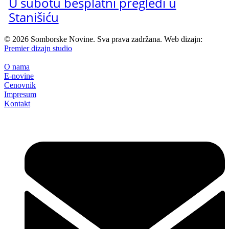
U subotu besplatni pregledi u
Stanišiću
©
2026
Somborske Novine. Sva prava zadržana. Web dizajn:
Premier dizajn studio
O nama
E-novine
Cenovnik
Impresum
Kontakt