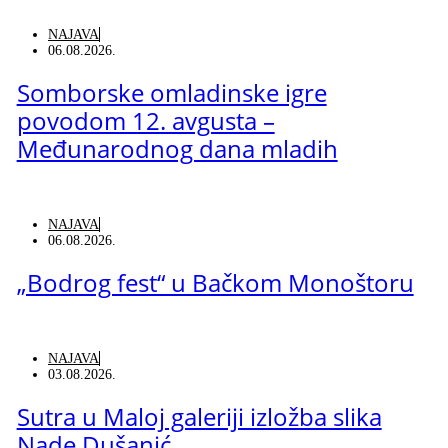
NAJAVA
06.08.2026.
Somborske omladinske igre
povodom 12. avgusta –
Međunarodnog dana mladih
NAJAVA
06.08.2026.
„Bodrog fest“ u Bačkom Monoštoru
NAJAVA
03.08.2026.
Sutra u Maloj galeriji izložba slika
Nade Dušanić