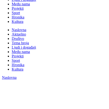
Među nama
Projekti
Sport
Hronika
Kultura
Naslovna
Aktuelno
Društvo
Tema broja
Ljudi i događaji
Među nama
Projekti
Sport
Hronika
Kultura
Naslovna