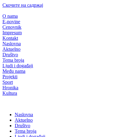
Скочите на садржај
O nama
E-novine
Cenovnik
Impresum
Kontakt
Naslovna
Aktuelno
Društvo
Tema broja
Ljudi i događaji
Među nama
Projekti
Sport
Hronika
Kultura
Naslovna
Aktuelno
Društvo
Tema broja
Ljudi i događaji