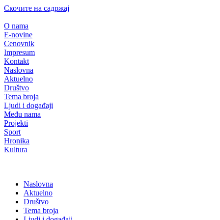
Скочите на садржај
O nama
E-novine
Cenovnik
Impresum
Kontakt
Naslovna
Aktuelno
Društvo
Tema broja
Ljudi i događaji
Među nama
Projekti
Sport
Hronika
Kultura
Naslovna
Aktuelno
Društvo
Tema broja
Ljudi i događaji