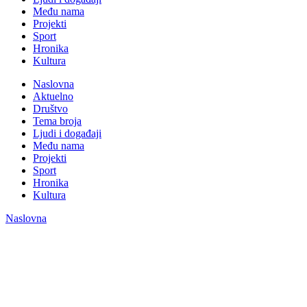
Među nama
Projekti
Sport
Hronika
Kultura
Naslovna
Aktuelno
Društvo
Tema broja
Ljudi i događaji
Među nama
Projekti
Sport
Hronika
Kultura
Naslovna