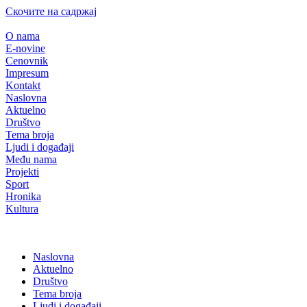
Скочите на садржај
O nama
E-novine
Cenovnik
Impresum
Kontakt
Naslovna
Aktuelno
Društvo
Tema broja
Ljudi i događaji
Među nama
Projekti
Sport
Hronika
Kultura
Naslovna
Aktuelno
Društvo
Tema broja
Ljudi i događaji