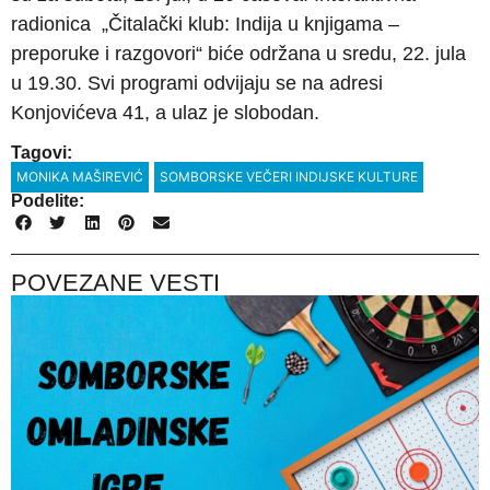
radionica „Čitalački klub: Indija u knjigama –
preporuke i razgovori“ biće održana u sredu, 22. jula
u 19.30. Svi programi odvijaju se na adresi
Konjovićeva 41, a ulaz je slobodan.
Tagovi:
MONIKA MAŠIREVIĆ
SOMBORSKE VEČERI INDIJSKE KULTURE
Podelite:
POVEZANE VESTI