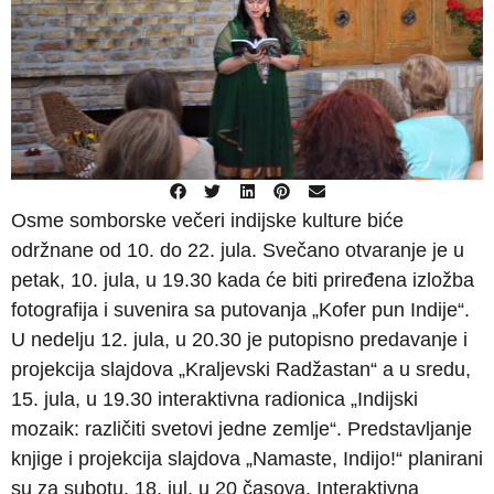
Osme somborske večeri indijske kulture biće
održnane od 10. do 22. jula. Svečano otvaranje je u
petak, 10. jula, u 19.30 kada će biti priređena izložba
fotografija i suvenira sa putovanja „Kofer pun Indije“.
U nedelju 12. jula, u 20.30 je putopisno predavanje i
projekcija slajdova „Kraljevski Radžastan“ a u sredu,
15. jula, u 19.30 interaktivna radionica „Indijski
mozaik: različiti svetovi jedne zemlje“. Predstavljanje
knjige i projekcija slajdova „Namaste, Indijo!“ planirani
su za subotu, 18. jul, u 20 časova. Interaktivna