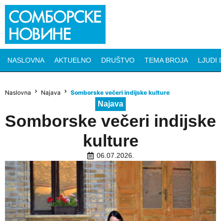
NASLOVNA
AKTUELNO
DRUŠTVO
TEMA BROJA
LJUDI 
Naslovna
Najava
Somborske večeri indijske kulture
Najava
Somborske večeri indijske
kulture
06.07.2026.