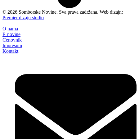
©
2026
Somborske Novine. Sva prava zadržana. Web dizajn:
Premier dizajn studio
O nama
E-novine
Cenovnik
Impresum
Kontakt