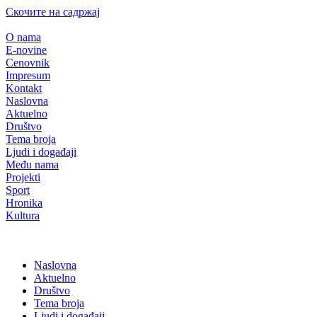
Скочите на садржај
O nama
E-novine
Cenovnik
Impresum
Kontakt
Naslovna
Aktuelno
Društvo
Tema broja
Ljudi i događaji
Među nama
Projekti
Sport
Hronika
Kultura
Naslovna
Aktuelno
Društvo
Tema broja
Ljudi i događaji