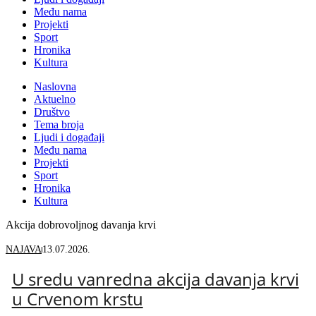
Među nama
Projekti
Sport
Hronika
Kultura
Naslovna
Aktuelno
Društvo
Tema broja
Ljudi i događaji
Među nama
Projekti
Sport
Hronika
Kultura
Akcija dobrovoljnog davanja krvi
NAJAVA
13.07.2026.
U sredu vanredna akcija davanja krvi
u Crvenom krstu