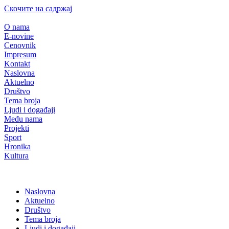
Скочите на садржај
O nama
E-novine
Cenovnik
Impresum
Kontakt
Naslovna
Aktuelno
Društvo
Tema broja
Ljudi i događaji
Među nama
Projekti
Sport
Hronika
Kultura
Naslovna
Aktuelno
Društvo
Tema broja
Ljudi i događaji