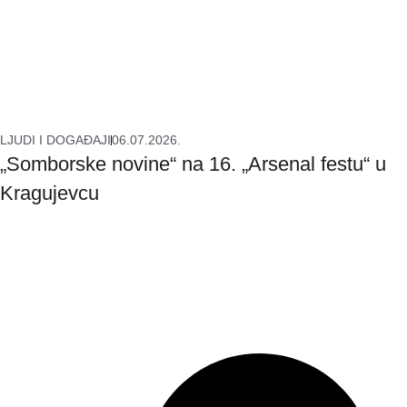
LJUDI I DOGAĐAJI
06.07.2026.
„Somborske novine“ na 16. „Arsenal festu“ u
Kragujevcu