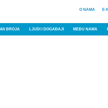
O NAMA
E-
MA BROJA
LJUDI I DOGAĐAJI
MEĐU NAMA