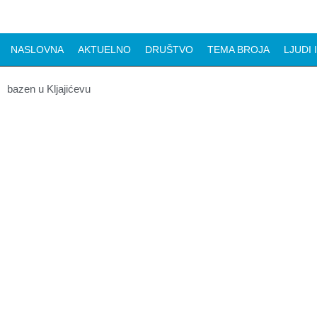
NASLOVNA
AKTUELNO
DRUŠTVO
TEMA BROJA
LJUDI 
bazen u Kljajićevu