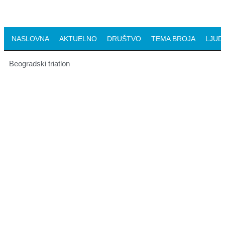
NASLOVNA
AKTUELNO
DRUŠTVO
TEMA BROJA
LJUDI
Beogradski triatlon