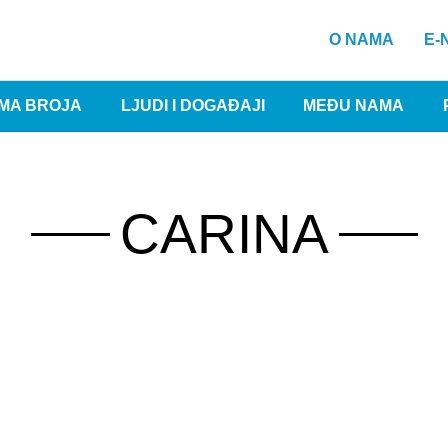
O NAMA
E-
MA BROJA
LJUDI I DOGAĐAJI
MEĐU NAMA
CARINA