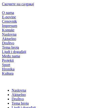
Скочите на садржај
O nama
E-novine
Cenovnik
Impresum
Kontakt
Naslovna
Aktuelno
Društvo
Tema broja
Ljudi i događaji
Među nama
Projekti
Sport
Hronika
Kultura
Naslovna
Aktuelno
Društvo
Tema broja
Ljudi i događaji