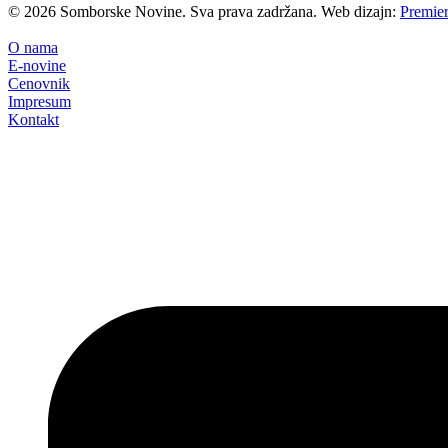
©
2026
Somborske Novine. Sva prava zadržana. Web dizajn:
Premier
O nama
E-novine
Cenovnik
Impresum
Kontakt