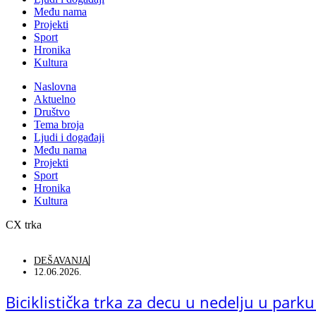
Među nama
Projekti
Sport
Hronika
Kultura
Naslovna
Aktuelno
Društvo
Tema broja
Ljudi i događaji
Među nama
Projekti
Sport
Hronika
Kultura
CX trka
DEŠAVANJA
12.06.2026.
Biciklistička trka za decu u nedelju u park