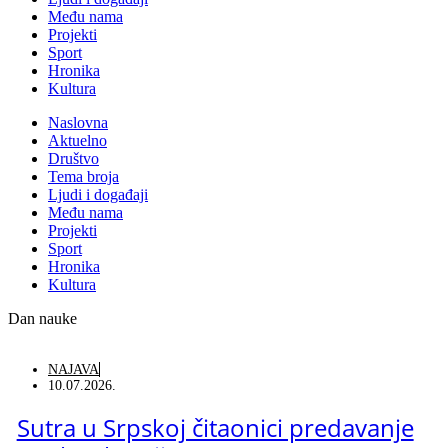
Među nama
Projekti
Sport
Hronika
Kultura
Naslovna
Aktuelno
Društvo
Tema broja
Ljudi i događaji
Među nama
Projekti
Sport
Hronika
Kultura
Dan nauke
NAJAVA
10.07.2026.
Sutra u Srpskoj čitaonici predavanje