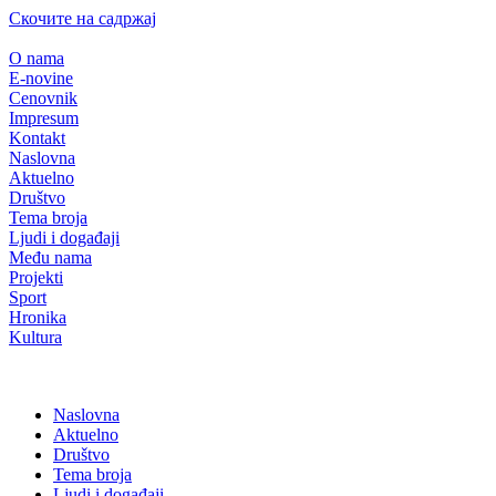
Скочите на садржај
O nama
E-novine
Cenovnik
Impresum
Kontakt
Naslovna
Aktuelno
Društvo
Tema broja
Ljudi i događaji
Među nama
Projekti
Sport
Hronika
Kultura
Naslovna
Aktuelno
Društvo
Tema broja
Ljudi i događaji