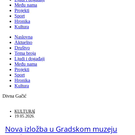
Među nama
Projekti
Sport
Hronika
Kultura
Naslovna
Aktuelno
Društvo
Tema broja
Ljudi i događaji
Među nama
Projekti
Sport
Hronika
Kultura
Divna Gačić
KULTURA
19.05.2026.
Nova izložba u Gradskom muzeju