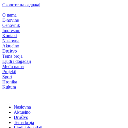
Скочите на садржај
O nama
E-novine
Cenovnik
Impresum
Kontakt
Naslovna
Aktuelno
Društvo
Tema broja
Ljudi i događaji
Među nama
Projekti
Sport
Hronika
Kultura
Naslovna
Aktuelno
Društvo
Tema broja
Ljudi i događaji