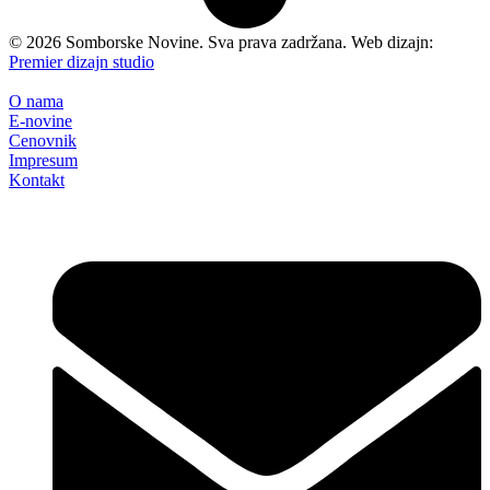
©
2026
Somborske Novine. Sva prava zadržana. Web dizajn:
Premier dizajn studio
O nama
E-novine
Cenovnik
Impresum
Kontakt