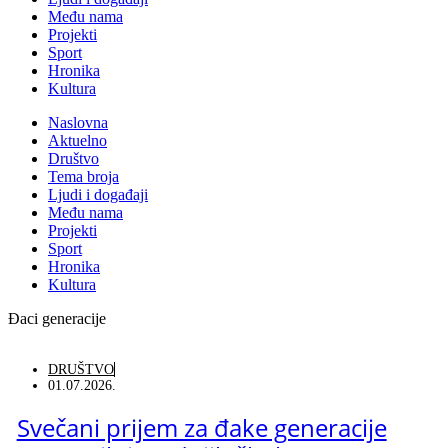
Među nama
Projekti
Sport
Hronika
Kultura
Naslovna
Aktuelno
Društvo
Tema broja
Ljudi i događaji
Među nama
Projekti
Sport
Hronika
Kultura
Đaci generacije
DRUŠTVO
01.07.2026.
Svečani prijem za đake generacije