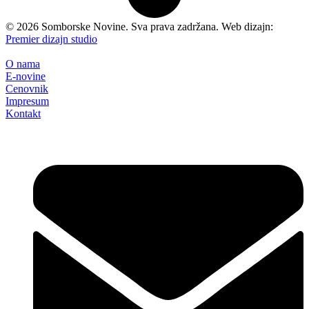
©
2026
Somborske Novine. Sva prava zadržana. Web dizajn:
Premier dizajn studio
O nama
E-novine
Cenovnik
Impresum
Kontakt