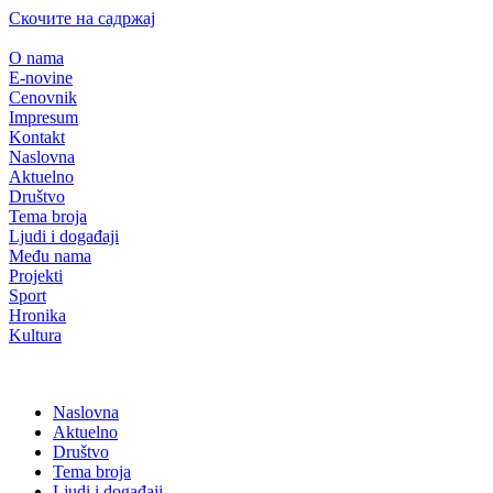
Скочите на садржај
O nama
E-novine
Cenovnik
Impresum
Kontakt
Naslovna
Aktuelno
Društvo
Tema broja
Ljudi i događaji
Među nama
Projekti
Sport
Hronika
Kultura
Naslovna
Aktuelno
Društvo
Tema broja
Ljudi i događaji