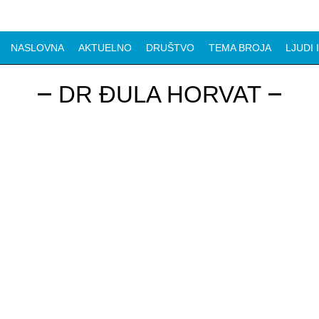
NASLOVNA
AKTUELNO
DRUŠTVO
TEMA BROJA
LJUDI 
DR ĐULA HORVAT