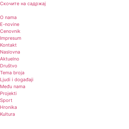
Скочите на садржај
O nama
E-novine
Cenovnik
Impresum
Kontakt
Naslovna
Aktuelno
Društvo
Tema broja
Ljudi i događaji
Među nama
Projekti
Sport
Hronika
Kultura