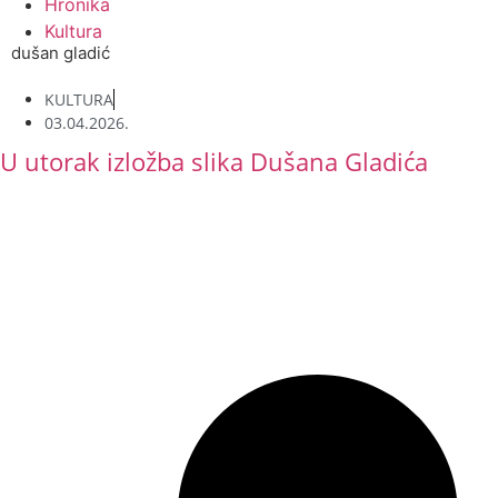
Hronika
Kultura
dušan gladić
KULTURA
03.04.2026.
U utorak izložba slika Dušana Gladića