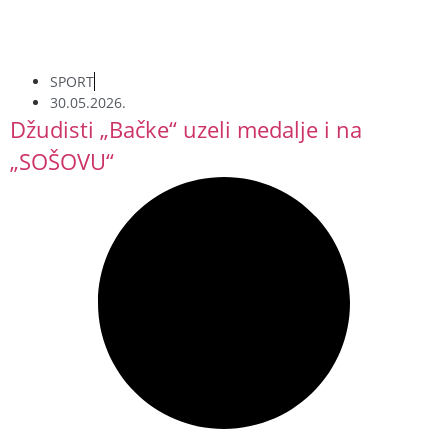
SPORT
30.05.2026.
Džudisti „Bačke“ uzeli medalje i na
„SOŠOVU“