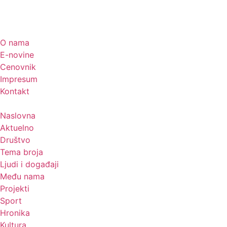
O nama
E-novine
Cenovnik
Impresum
Kontakt
Naslovna
Aktuelno
Društvo
Tema broja
Ljudi i događaji
Među nama
Projekti
Sport
Hronika
Kultura