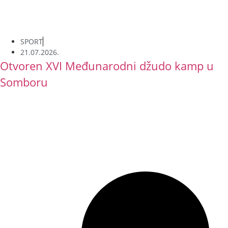
SPORT
21.07.2026.
Otvoren XVI Međunarodni džudo kamp u
Somboru