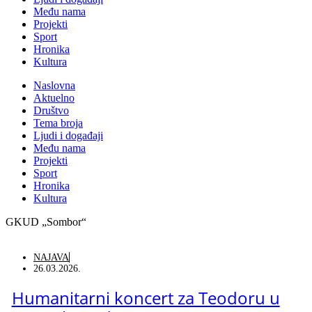
Među nama
Projekti
Sport
Hronika
Kultura
Naslovna
Aktuelno
Društvo
Tema broja
Ljudi i događaji
Među nama
Projekti
Sport
Hronika
Kultura
GKUD „Sombor“
NAJAVA
26.03.2026.
Humanitarni koncert za Teodoru u