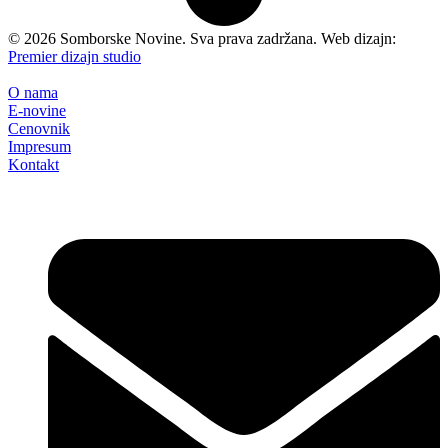
©
2026
Somborske Novine. Sva prava zadržana. Web dizajn:
Premier dizajn studio
O nama
E-novine
Cenovnik
Impresum
Kontakt