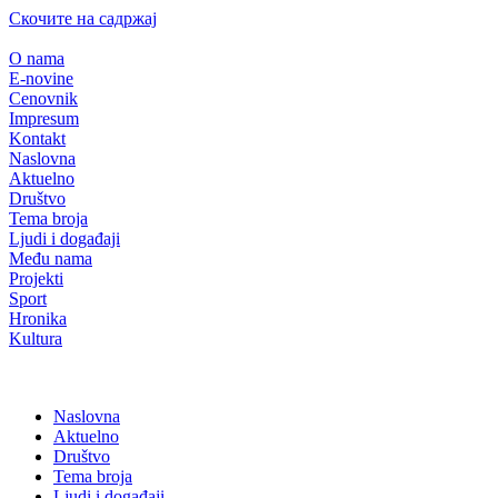
Скочите на садржај
O nama
E-novine
Cenovnik
Impresum
Kontakt
Naslovna
Aktuelno
Društvo
Tema broja
Ljudi i događaji
Među nama
Projekti
Sport
Hronika
Kultura
Naslovna
Aktuelno
Društvo
Tema broja
Ljudi i događaji