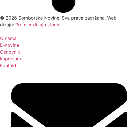
©
2026
Somborske Novine. Sva prava zadržana. Web
dizajn:
Premier dizajn studio
O nama
E-novine
Cenovnik
Impresum
Kontakt