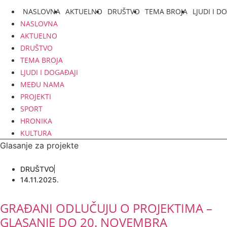
NASLOVNA
AKTUELNO
DRUŠTVO
TEMA BROJA
LJUDI I D
NASLOVNA
AKTUELNO
DRUŠTVO
TEMA BROJA
LJUDI I DOGAĐAJI
MEĐU NAMA
PROJEKTI
SPORT
HRONIKA
KULTURA
Glasanje za projekte
DRUŠTVO
14.11.2025.
GRAĐANI ODLUČUJU O PROJEKTIMA –
GLASANJE DO 20. NOVEMBRA