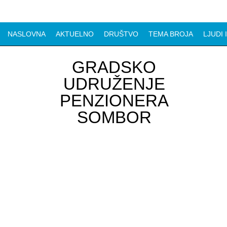
NASLOVNA
AKTUELNO
DRUŠTVO
TEMA BROJA
LJUDI 
GRADSKO
UDRUŽENJE
PENZIONERA
SOMBOR