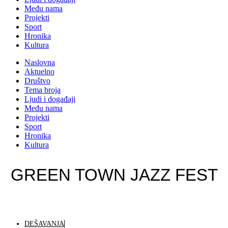
Među nama
Projekti
Sport
Hronika
Kultura
Naslovna
Aktuelno
Društvo
Tema broja
Ljudi i događaji
Među nama
Projekti
Sport
Hronika
Kultura
GREEN TOWN JAZZ FEST
DEŠAVANJA