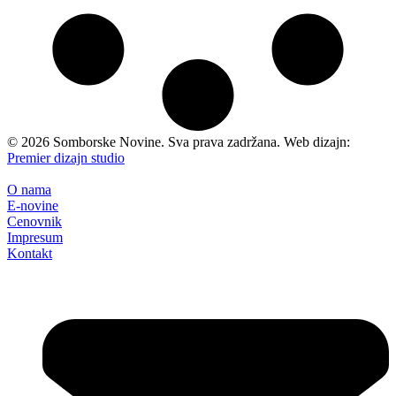
©
2026
Somborske Novine. Sva prava zadržana. Web dizajn:
Premier dizajn studio
O nama
E-novine
Cenovnik
Impresum
Kontakt