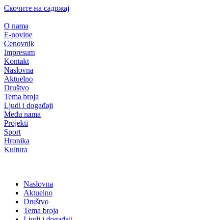
Скочите на садржај
O nama
E-novine
Cenovnik
Impresum
Kontakt
Naslovna
Aktuelno
Društvo
Tema broja
Ljudi i događaji
Među nama
Projekti
Sport
Hronika
Kultura
Naslovna
Aktuelno
Društvo
Tema broja
Ljudi i događaji