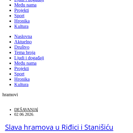
Među nama
Projekti
Sport
Hronika
Kultura
Naslovna
Aktuelno
Društvo
Tema broja
Ljudi i događaji
Među nama
Projekti
Sport
Hronika
Kultura
hramovi
DEŠAVANJA
02.06.2026.
Slava hramova u Riđici i Stanišiću