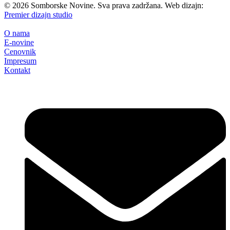
©
2026
Somborske Novine. Sva prava zadržana. Web dizajn:
Premier dizajn studio
O nama
E-novine
Cenovnik
Impresum
Kontakt