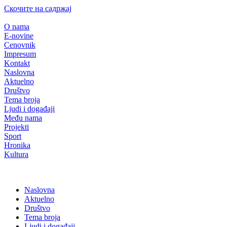
Скочите на садржај
O nama
E-novine
Cenovnik
Impresum
Kontakt
Naslovna
Aktuelno
Društvo
Tema broja
Ljudi i događaji
Među nama
Projekti
Sport
Hronika
Kultura
Naslovna
Aktuelno
Društvo
Tema broja
Ljudi i događaji