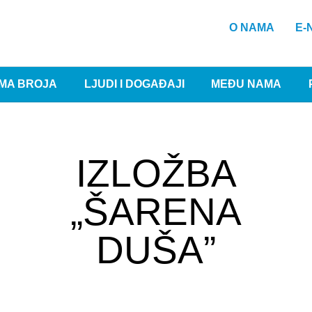
O NAMA
E-
MA BROJA
LJUDI I DOGAĐAJI
MEĐU NAMA
IZLOŽBA
„ŠARENA
DUŠA”