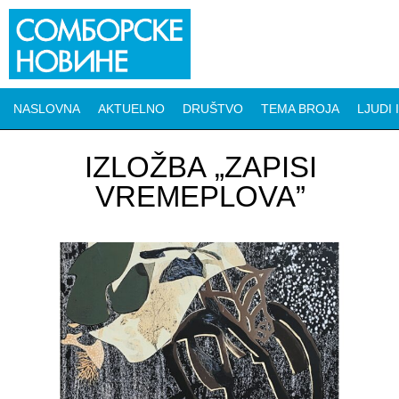
NASLOVNA
AKTUELNO
DRUŠTVO
TEMA BROJA
LJUDI 
IZLOŽBA „ZAPISI
VREMEPLOVA”