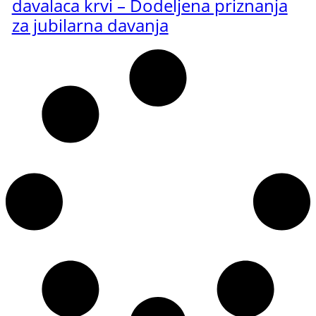
davalaca krvi – Dodeljena priznanja
za jubilarna davanja