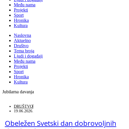
Među nama
Projekti
Sport
Hronika
Kultura
Naslovna
Aktuelno
Društvo
Tema broja
Ljudi i događaji
Među nama
Projekti
Sport
Hronika
Kultura
Jubilarna davanja
DRUŠTVO
19.06.2026.
Obeležen Svetski dan dobrovoljnih