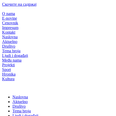
Скочите на садржај
O nama
E-novine
Cenovnik
Impresum
Kontakt
Naslovna
Aktuelno
Društvo
Tema broja
Ljudi i događaji
Među nama
Projekti
Sport
Hronika
Kultura
Naslovna
Aktuelno
Društvo
Tema broja
Ljudi i događaji