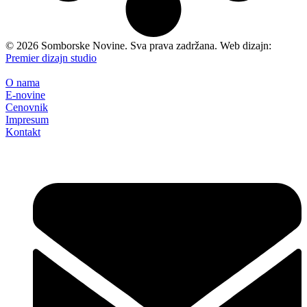
©
2026
Somborske Novine. Sva prava zadržana. Web dizajn:
Premier dizajn studio
O nama
E-novine
Cenovnik
Impresum
Kontakt