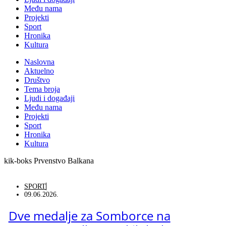
Među nama
Projekti
Sport
Hronika
Kultura
Naslovna
Aktuelno
Društvo
Tema broja
Ljudi i događaji
Među nama
Projekti
Sport
Hronika
Kultura
kik-boks Prvenstvo Balkana
SPORT
09.06.2026.
Dve medalje za Somborce na