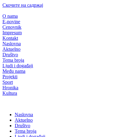
Скочите на садржај
O nama
E-novine
Cenovnik
Impresum
Kontakt
Naslovna
Aktuelno
Društvo
Tema broja
Ljudi i događaji
Među nama
Projekti
Sport
Hronika
Kultura
Naslovna
Aktuelno
Društvo
Tema broja
Ljudi i događaji