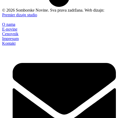
©
2026
Somborske Novine. Sva prava zadržana. Web dizajn:
Premier dizajn studio
O nama
E-novine
Cenovnik
Impresum
Kontakt