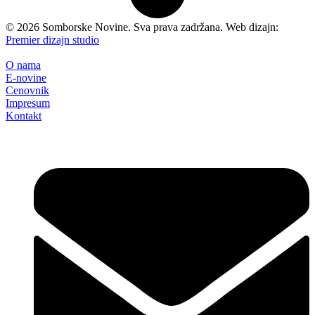
©
2026
Somborske Novine. Sva prava zadržana. Web dizajn:
Premier dizajn studio
O nama
E-novine
Cenovnik
Impresum
Kontakt