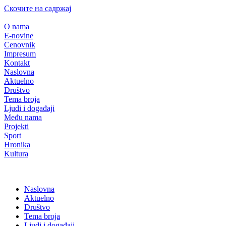
Скочите на садржај
O nama
E-novine
Cenovnik
Impresum
Kontakt
Naslovna
Aktuelno
Društvo
Tema broja
Ljudi i događaji
Među nama
Projekti
Sport
Hronika
Kultura
Naslovna
Aktuelno
Društvo
Tema broja
Ljudi i događaji