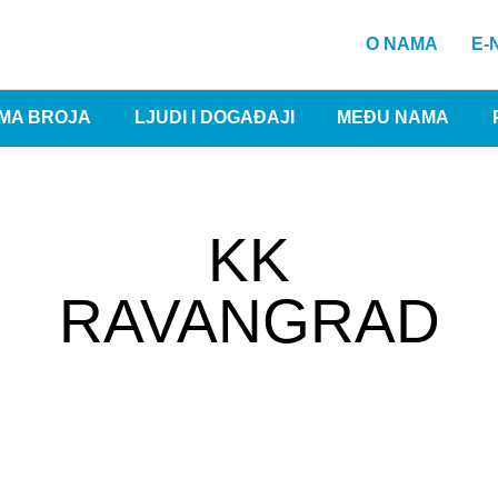
O NAMA
E-
MA BROJA
LJUDI I DOGAĐAJI
MEĐU NAMA
KK
RAVANGRAD