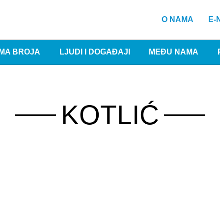
O NAMA
E-
MA BROJA
LJUDI I DOGAĐAJI
MEĐU NAMA
KOTLIĆ