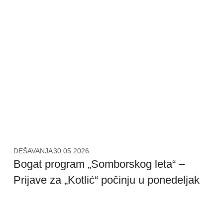
DEŠAVANJA
30.05.2026.
Bogat program „Somborskog leta“ –
Prijave za „Kotlić“ počinju u ponedeljak