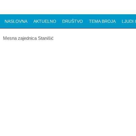
NASLOVNA
AKTUELNO
DRUŠTVO
TEMA BROJA
LJUDI 
Mesna zajednica Stanišić