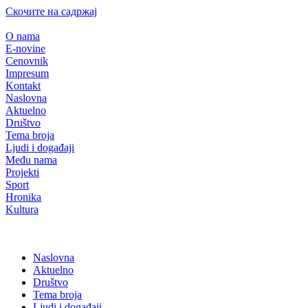
Скочите на садржај
O nama
E-novine
Cenovnik
Impresum
Kontakt
Naslovna
Aktuelno
Društvo
Tema broja
Ljudi i događaji
Među nama
Projekti
Sport
Hronika
Kultura
Naslovna
Aktuelno
Društvo
Tema broja
Ljudi i događaji