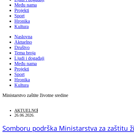
Među nama
Projekti
Sport
Hronika
Kultura
Naslovna
Aktuelno
Društvo
Tema broja
Ljudi i događaji
Među nama
Projekti
Sport
Hronika
Kultura
Ministarstvo zaštite životne sredine
AKTUELNO
26.06.2026.
Somboru podrška Ministarstva za zaštitu ž