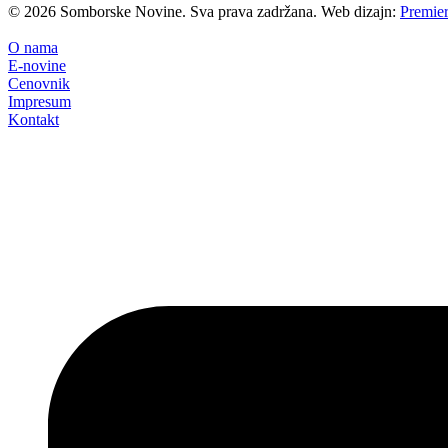
©
2026
Somborske Novine. Sva prava zadržana. Web dizajn:
Premier
O nama
E-novine
Cenovnik
Impresum
Kontakt