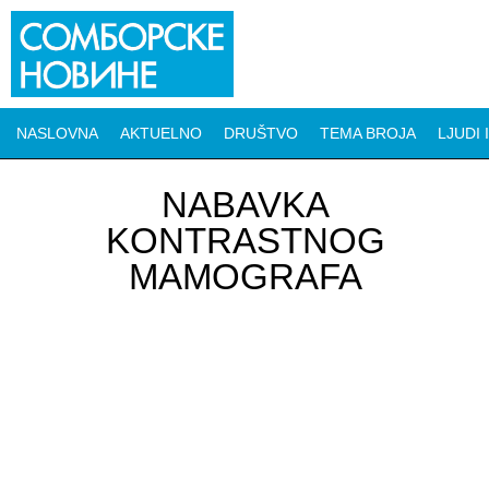
NASLOVNA
AKTUELNO
DRUŠTVO
TEMA BROJA
LJUDI 
NABAVKA
KONTRASTNOG
MAMOGRAFA