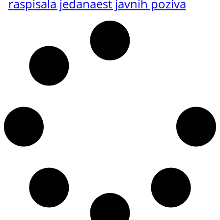
raspisala jedanaest javnih poziva