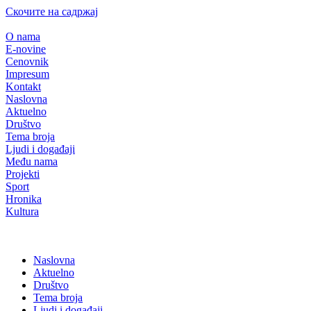
Скочите на садржај
O nama
E-novine
Cenovnik
Impresum
Kontakt
Naslovna
Aktuelno
Društvo
Tema broja
Ljudi i događaji
Među nama
Projekti
Sport
Hronika
Kultura
Naslovna
Aktuelno
Društvo
Tema broja
Ljudi i događaji