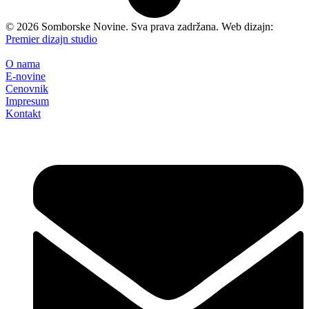
©
2026
Somborske Novine. Sva prava zadržana. Web dizajn:
Premier dizajn studio
O nama
E-novine
Cenovnik
Impresum
Kontakt