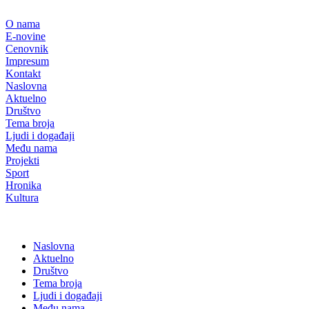
Скочите
на
O nama
садржај
E-novine
Cenovnik
Impresum
Kontakt
Naslovna
Aktuelno
Društvo
Tema broja
Ljudi i događaji
Među nama
Projekti
Sport
Hronika
Kultura
Naslovna
Aktuelno
Društvo
Tema broja
Ljudi i događaji
Među nama