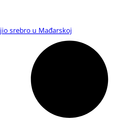
ojio srebro u Mađarskoj