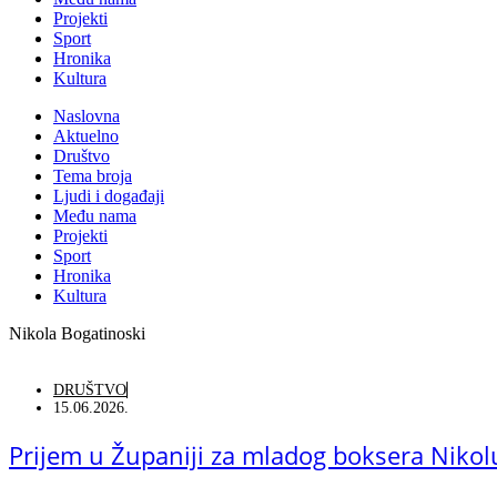
Projekti
Sport
Hronika
Kultura
Naslovna
Aktuelno
Društvo
Tema broja
Ljudi i događaji
Među nama
Projekti
Sport
Hronika
Kultura
Nikola Bogatinoski
DRUŠTVO
15.06.2026.
Prijem u Županiji za mladog boksera Niko