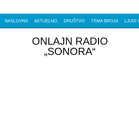
NASLOVNA
AKTUELNO
DRUŠTVO
TEMA BROJA
LJUDI 
ONLAJN RADIO
„SONORA“