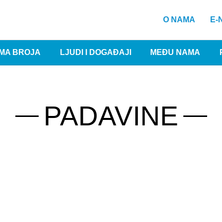
O NAMA
E-
MA BROJA
LJUDI I DOGAĐAJI
MEĐU NAMA
PADAVINE