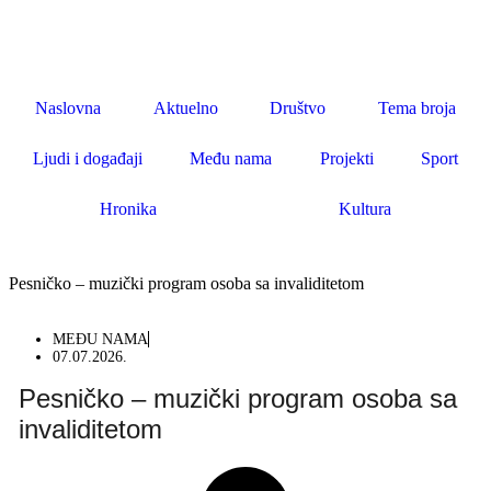
Naslovna
Aktuelno
Društvo
Tema broja
Ljudi i događaji
Među nama
Projekti
Sport
Hronika
Kultura
Pesničko – muzički program osoba sa invaliditetom
MEĐU NAMA
07.07.2026.
Pesničko – muzički program osoba sa
invaliditetom