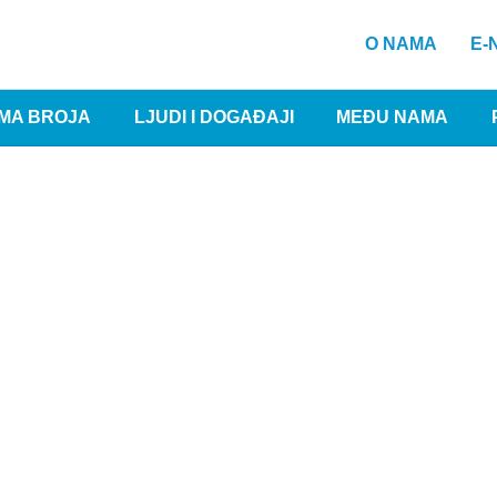
O NAMA
E-
MA BROJA
LJUDI I DOGAĐAJI
MEĐU NAMA