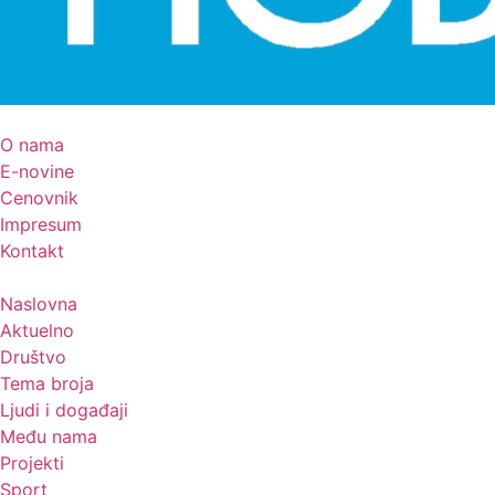
O nama
E-novine
Cenovnik
Impresum
Kontakt
Naslovna
Aktuelno
Društvo
Tema broja
Ljudi i događaji
Među nama
Projekti
Sport